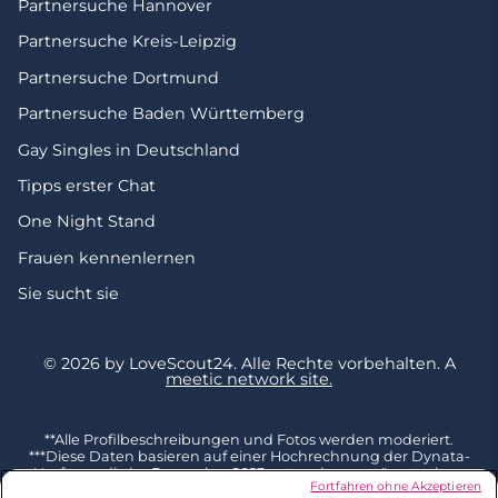
Partnersuche Hannover
Partnersuche Kreis-Leipzig
Partnersuche Dortmund
Partnersuche Baden Württemberg
Gay Singles in Deutschland
Tipps erster Chat
One Night Stand
Frauen kennenlernen
Sie sucht sie
© 2026 by LoveScout24.
Alle Rechte vorbehalten.
A
meetic network site.
**Alle Profilbeschreibungen und Fotos werden moderiert.
***Diese Daten basieren auf einer Hochrechnung der Dynata-
Umfrage, die im Dezember 2023 unter einer repräsentativen
Fortfahren ohne Akzeptieren
Stichprobe von 2002 Befragten ab 18 Jahren in Deutschland