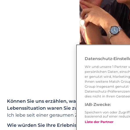
Datenschutz-Einstel
Wir und unsere
1
Partner v
persönlichen Daten, einsch
er genutzt wird, Marketing
Ihnen weitere Match Group
Group insgesamt genutzt w
Datenschutz-Präferenzzentr
dies nicht in Ihren Gerät
Können Sie uns erzählen, was Sie dazu gebracht h
IAB-Zwecke:
Lebenssituation waren Sie zu dem Zeitpunkt, wie g
Speichern von oder Zugri
Ich lebe seit einer geraumen Zeit alleine und möcht
basierend auf einer redu
Liste der Partner
Wie würden Sie Ihre Erlebnisse als Single auf Love