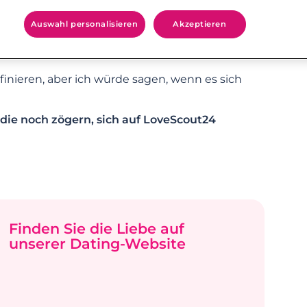
rs im Gedächtnis geblieben, …)
undum zufrieden. ??
Auswahl personalisieren
Akzeptieren
en einer neuen Person sagen, dass es „der
inieren, aber ich würde sagen, wenn es sich
die noch zögern, sich auf LoveScout24
Finden Sie die Liebe auf
unserer Dating-Website