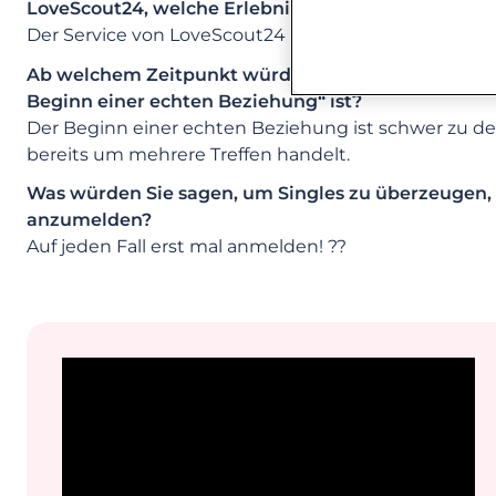
LoveScout24, welche Erlebnisse sind Ihnen besonde
Der Service von LoveScout24 ist prima und ich bin r
Ab welchem Zeitpunkt würden Sie beim Kennenlern
Beginn einer echten Beziehung“ ist?
Der Beginn einer echten Beziehung ist schwer zu def
bereits um mehrere Treffen handelt.
Was würden Sie sagen, um Singles zu überzeugen, 
anzumelden?
Auf jeden Fall erst mal anmelden! ??