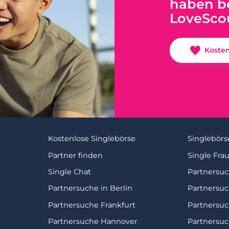
haben be
LoveSco
Koste
Kostenlose Singlebörse
Singlebörs
Partner finden
Single Fra
Single Chat
Partnersu
Partnersuche in Berlin
Partnersu
Partnersuche Frankfurt
Partnersu
Partnersuche Hannover
Partnersuc