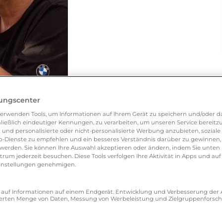
lungscenter
erwenden Tools, um Informationen auf Ihrem Gerät zu speichern und/oder da
ließlich eindeutiger Kennungen, zu verarbeiten, um unseren Service bereitzus
 und personalisierte oder nicht-personalisierte Werbung anzubieten, soziale 
-Dienste zu empfehlen und ein besseres Verständnis darüber zu gewinnen, 
erden. Sie können Ihre Auswahl akzeptieren oder ändern, indem Sie unten 
um jederzeit besuchen. Diese Tools verfolgen Ihre Aktivität in Apps und auf
eeinstellungen genehmigen.
at, LoveScout24 auszuprobieren? In welcher
ing es Ihnen?
ff auf Informationen auf einem Endgerät. Entwicklung und Verbesserung de
e dies mit LoveScout24 gern ändern.
zierten Menge von Daten, Messung von Werbeleistung und Zielgruppenforsc
Scout24 beschreiben? (Was gefällt Ihnen an