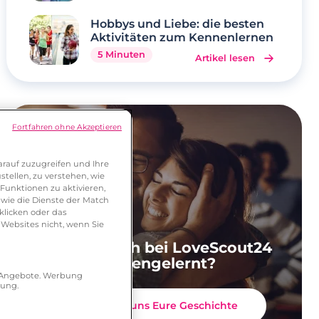
Hobbys und Liebe: die besten
Aktivitäten zum Kennenlernen
5 Minuten
Artikel lesen
Fortfahren ohne Akzeptieren
rauf zuzugreifen und Ihre
tellen, zu verstehen, wie
Funktionen zu aktivieren,
wie die Dienste der Match
klicken oder das
 Websites nicht, wenn Sie
Ihr habt Euch bei LoveScout24
kennengelernt?
r Angebote. Werbung
hung.
Erzählt uns Eure Geschichte