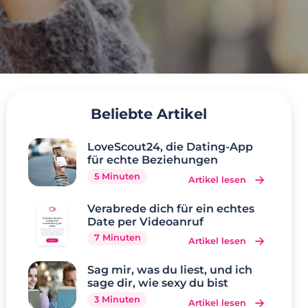
Beliebte Artikel
LoveScout24, die Dating-App
für echte Beziehungen
5 Minuten
Artikel lesen
Verabrede dich für ein echtes
Date per Videoanruf
7 Minuten
Artikel lesen
Sag mir, was du liest, und ich
sage dir, wie sexy du bist
3 Minuten
Artikel lesen