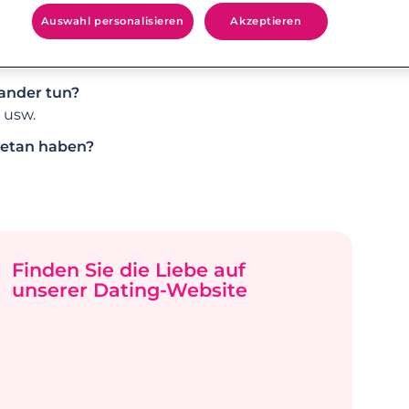
ßer und starker Mann.
Auswahl personalisieren
Akzeptieren
meinsame Wohnung, Hochzeit…)?
nander tun?
 usw.
 getan haben?
Finden Sie die Liebe auf
unserer Dating-Website