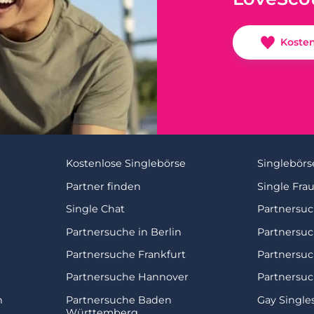
Koste
Kostenlose Singlebörse
Singlebörs
Partner finden
Single Fra
Single Chat
Partnersu
Partnersuche in Berlin
Partnersu
Partnersuche Frankfurt
Partnersu
Partnersuche Hannover
Partnersuc
n
Partnersuche Baden
Gay Single
Württemberg