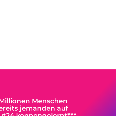
 Millionen Menschen
reits jemanden auf
ut24 kennengelernt***