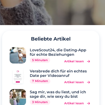
Beliebte Artikel
LoveScout24, die Dating-App
für echte Beziehungen
5 Minuten
Artikel lesen
Verabrede dich für ein echtes
Date per Videoanruf
7 Minuten
Artikel lesen
Sag mir, was du liest, und ich
sage dir, wie sexy du bist
3 Minuten
Artikel lesen