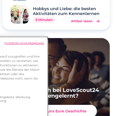
Hobbys und Liebe: die besten
Aktivitäten zum Kennenlernen
5 Minuten
Artikel lesen
Fortfahren ohne Akzeptieren
rauf zuzugreifen und Ihre
tellen, zu verstehen, wie
Funktionen zu aktivieren,
wie die Dienste der Match
klicken oder das
 Websites nicht, wenn Sie
Ihr habt Euch bei LoveScout24
kennengelernt?
r Angebote. Werbung
hung.
Erzählt uns Eure Geschichte