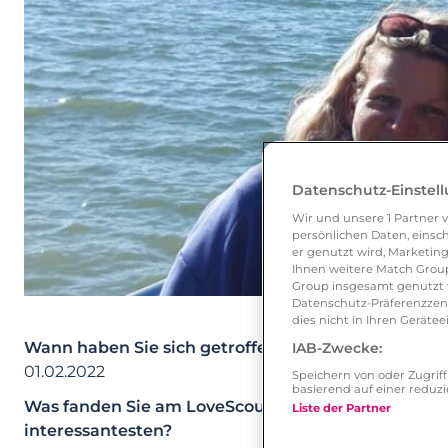
Datenschutz-Einstel
Wir und unsere
1
Partner v
persönlichen Daten, einsch
er genutzt wird, Marketing
Ihnen weitere Match Group
Group insgesamt genutzt w
Datenschutz-Präferenzzentr
dies nicht in Ihren Gerät
Wann haben Sie sich getroffen?
IAB-Zwecke:
01.02.2022
Speichern von oder Zugri
basierend auf einer redu
Was fanden Sie am LoveScout24-Profil Ihres Partner
Liste der Partner
interessantesten?