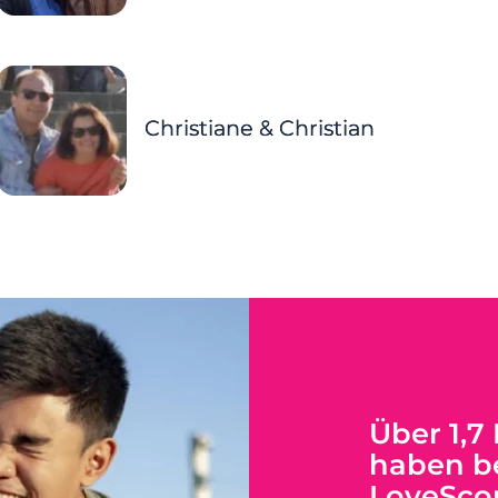
Christiane & Christian
Über 1,7
haben be
LoveSco