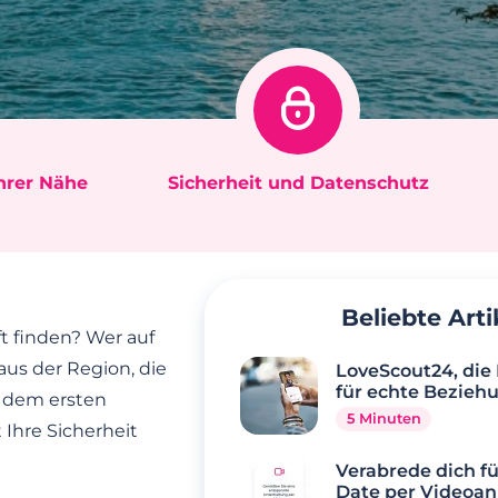
Ihrer Nähe
Sicherheit und Datenschutz
Beliebte Arti
 finden? Wer auf
aus der Region, die
LoveScout24, die
für echte Bezieh
t dem ersten
5 Minuten
 Ihre Sicherheit
Verabrede dich fü
Date per Videoan