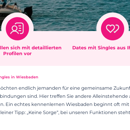
llen sich mit detaillierten
Dates mit Singles aus 
Profilen vor
ingles in Wiesbaden
möchten endlich jemanden für eine gemeinsame Zukunft
rbindungen sind. Hier treffen Sie andere Alleinstehende 
ben. Ein echtes kennenlernen Wiesbaden beginnt oft mi
leiner Tipp: „Keine Sorge“, bei unseren Funktionen steht