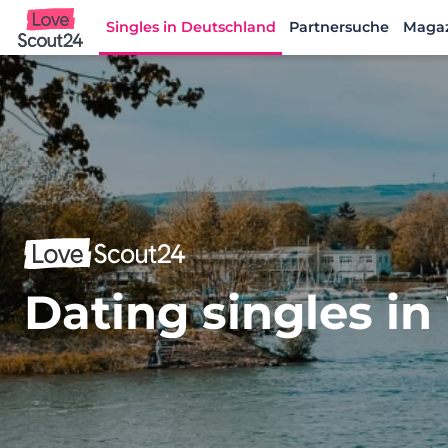
Singles in Deutschland
Partnersuche
Maga
Lovescout24
Dating singles i