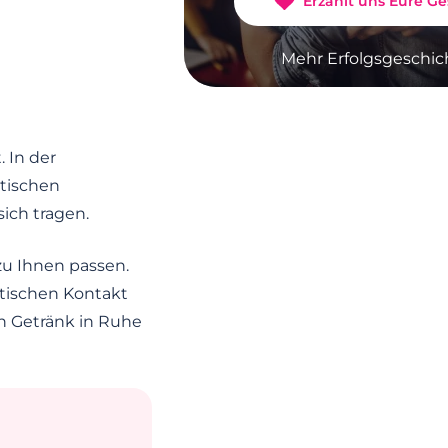
Erzählt uns Eure Ge
Mehr Erfolgsgeschic
 In der
tischen
ich tragen.
zu Ihnen passen.
ntischen Kontakt
en Getränk in Ruhe