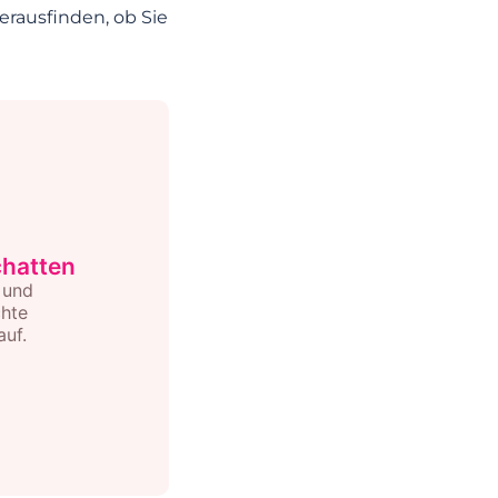
erausfinden, ob Sie
chatten
 und
chte
auf.