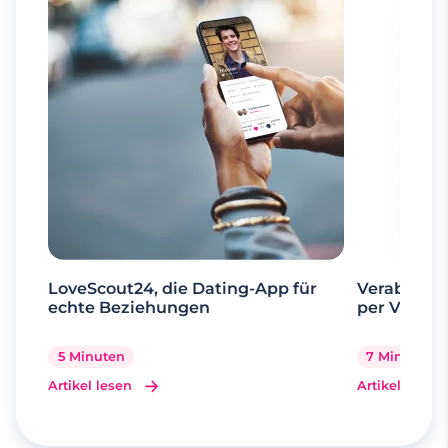
LoveScout24, die Dating-App für
Verabrede 
echte Beziehungen
per Videoa
5 Minuten
7 Minuten
Artikel lesen
Artikel lesen