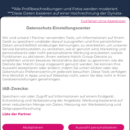
**Alle Profilbeschreibungen und Fotos werden moderiert.
***Diese Daten basieren auf einer Hochrechnung der Dynata-
Umfrage, die im Dezember 2023 unter einer repräsentativen
Fortfahren ohne Akzeptieren
Stichprobe von 2002 Befragten ab 18 Jahren in Deutschland
durchgeführt und mit der Gesamtbevölkerung dieser
Datenschutz-Einstellungscenter
Altersgruppe (Quelle Eurostat 2023) kombiniert wurde. 3 % der
Befragten geben an, bereits jemanden auf LoveScout24
Wir und unsere
1
Partner verwenden Tools, um Informationen auf Ihrem
kennengelernt zu haben F: Hast du jemals die folgenden
Gerät zu speichern und/oder darauf zuzugreifen und Ihre persönlichen
Aktionen mit jeder der folgenden, von dir genutzten Websites
Daten, einschließlich eindeutiger Kennungen, zu verarbeiten, um unseren
und mobilen Apps ausgeführt, und sei es auch nur einmal? Ich
Service bereitzustellen, zu verstehen, wie er genutzt wird, Marketing und
habe bereits jemanden über diese Website/App kennengelernt
personalisierte oder nicht-personalisierte Werbung anzubieten, soziale
Funktionen zu aktivieren, Ihnen weitere Match Group-Dienste zu
****Die Daten basieren auf einer Hochrechnung der Dynata-
empfehlen und ein besseres Verständnis darüber zu gewinnen, wie die
Umfrage, die im Dezember 2023 unter einer repräsentativen
Dienste der Match Group insgesamt genutzt werden. Sie können Ihre
Stichprobe von 2002 Befragten im Alter von 18+ Jahren in
Auswahl akzeptieren oder ändern, indem Sie unten klicken oder das
Deutschland durchgeführt wurde. Von 74 LoveScout24-Nutzern
Datenschutz-Präferenzzentrum jederzeit besuchen. Diese Tools verfolgen
geben 78 % an, über LoveScout24 jemanden kennengelernt zu
Ihre Aktivität in Apps und auf Websites nicht, wenn Sie dies nicht in Ihren
haben. F: Hast du jemals die folgenden Aktionen mit jeder der
Geräteeinstellungen genehmigen.
folgenden, von dir genutzten Websites und mobilen Apps
ausgeführt, und sei es auch nur einmal? Ich habe über diese
IAB-Zwecke:
Website/App schon einmal jemanden kennengelernt
*****Umfrage von Dynata im Dezember 2023 unter einer
Speichern von oder Zugriff auf Informationen auf einem Endgerät.
repräsentativen Stichprobe von 2002 Befragten ab 18 Jahren in
Entwicklung und Verbesserung der Angebote. Werbung basierend auf
einer reduzierten Menge von Daten, Messung von Werbeleistung und
Deutschland. 25 % der Befragten geben an, bereits ein Date mit
Zielgruppenforschung.
jemandem gehabt zu haben, den sie über eine Online-Dating-
App kennengelernt haben. F: Hast du jemals die folgenden
Liste der Partner
Aktionen mit jeder der folgenden, von dir genutzten Websites
und mobilen Apps ausgeführt, und sei es auch nur einmal? Ich
hatte schon einmal ein Date über diese Website/App
Akzeptieren
Auswahl personalisieren