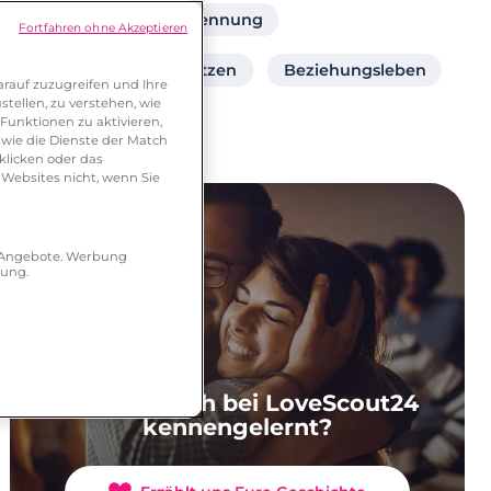
Dating Tipps
Trennung
Fortfahren ohne Akzeptieren
Eine Dating-Seite nutzen
Beziehungsleben
rauf zuzugreifen und Ihre
tellen, zu verstehen, wie
Funktionen zu aktivieren,
wie die Dienste der Match
klicken oder das
 Websites nicht, wenn Sie
r Angebote. Werbung
hung.
Ihr habt Euch bei LoveScout24
kennengelernt?