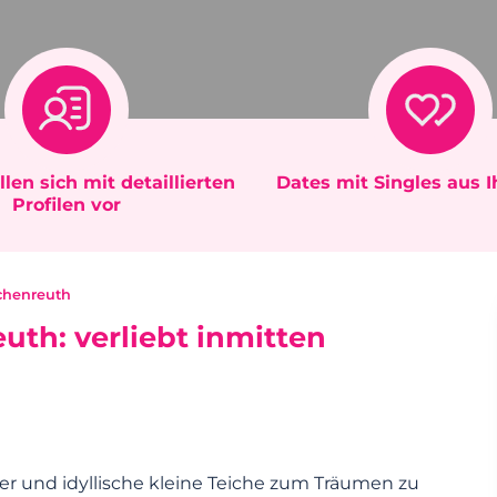
llen sich mit detaillierten
Dates mit Singles aus 
Profilen vor
schenreuth
uth: verliebt inmitten
r und idyllische kleine Teiche zum Träumen zu