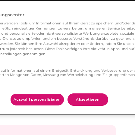
gt. Große Veranstaltungen, wie das Fischerfest,
s Jahr beste Chancen zur Partnersuche, wenn
lungscenter
erwenden Tools, um Informationen auf Ihrem Gerät zu speichern und/oder da
ließlich eindeutiger Kennungen, zu verarbeiten, um unseren Service bereitzus
bensteiner Speicher“, werden im Sommer als
 und personalisierte oder nicht-personalisierte Werbung anzubieten, soziale 
nd was wäre romantischer als eine lauschige
-Dienste zu empfehlen und ein besseres Verständnis darüber zu gewinnen, 
erden. Sie können Ihre Auswahl akzeptieren oder ändern, indem Sie unten 
ang das Wasser in goldenes Licht taucht? In
um jederzeit besuchen. Diese Tools verfolgen Ihre Aktivität in Apps und auf
eeinstellungen genehmigen.
 zum Rodeln auf den verschneiten Hügeln
et vom Flugplatz Tirschenreuth in den siebten
ff auf Informationen auf einem Endgerät. Entwicklung und Verbesserung de
liegen belegen und Schnupperflüge buchen.
zierten Menge von Daten, Messung von Werbeleistung und Zielgruppenforsc
glich ein paar Kilometer hinter der
, wie Marienbad und Franzensbad, zu einem
lltagsstress ein.
Auswahl personalisieren
Akzeptieren