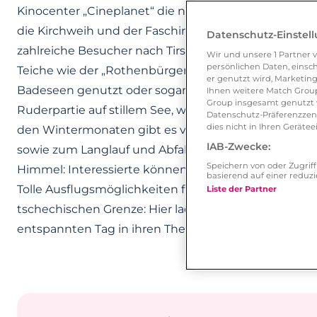
Kinocenter „Cineplanet“ die neuesten Blockbuster zei
die Kirchweih und der Faschingsumzug, bieten jede
Datenschutz-Einstel
zahlreiche Besucher nach Tirschenreuth strömen.
Wir und unsere
1
Partner v
persönlichen Daten, einsch
Teiche wie der „Rothenbürger Weiher“ und der „Lie
er genutzt wird, Marketing
Badeseen genutzt oder sogar für den Wassersport. U
Ihnen weitere Match Group
Group insgesamt genutzt w
Ruderpartie auf stillem See, wenn der Sonnenunterg
Datenschutz-Präferenzzentr
dies nicht in Ihren Gerät
den Wintermonaten gibt es verschiedene Angebote
IAB-Zwecke:
sowie zum Langlauf und Abfahrtslauf. Wer mag, start
Speichern von oder Zugri
Himmel: Interessierte können hier Kurse im Segelf
basierend auf einer redu
Tolle Ausflugsmöglichkeiten für Verliebte warten ledi
Liste der Partner
tschechischen Grenze: Hier laden berühmte Kurorte
entspannten Tag in ihren Thermalbädern fernab vom A