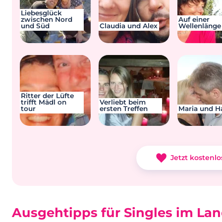
Liebesglück
zwischen Nord
Auf einer
und Süd
Claudia und Alex
Wellenlänge
Ritter der Lüfte
trifft Mädl on
Verliebt beim
tour
ersten Treffen
Maria und H
Jetzt kostenlo
Ausgehtipps für Singles im Lan