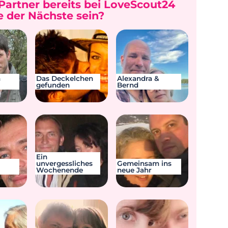
Partner bereits bei LoveScout24
 der Nächste sein?
m
Das Deckelchen
Alexandra &
gefunden
Bernd
Ein
unvergessliches
Gemeinsam ins
Wochenende
neue Jahr