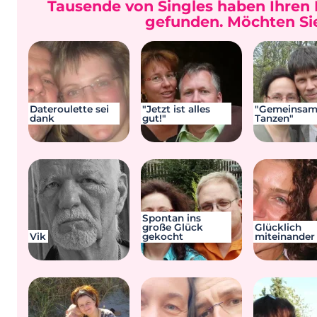
Tausende von Singles haben Ihren 
gefunden. Möchten Sie
Dateroulette sei
"Jetzt ist alles
"Gemeinsa
dank
gut!"
Tanzen"
Spontan ins
große Glück
Glücklich
Vik
gekocht
miteinander