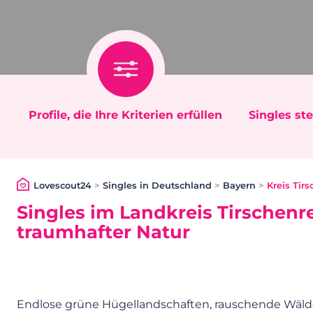
Profile, die Ihre Kriterien erfüllen
Singles ste
Lovescout24
>
Singles in Deutschland
>
Bayern
>
Kreis Tir
Singles im Landkreis Tirschenre
traumhafter Natur
Endlose grüne Hügellandschaften, rauschende Wälde