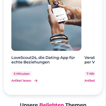
LoveScout24, die Dating-App für
Verabrede 
echte Beziehungen
per Videoa
5 Minuten
7 Minuten
Artikel lesen
Artikel lesen
Unsere
Beliebten
Themen