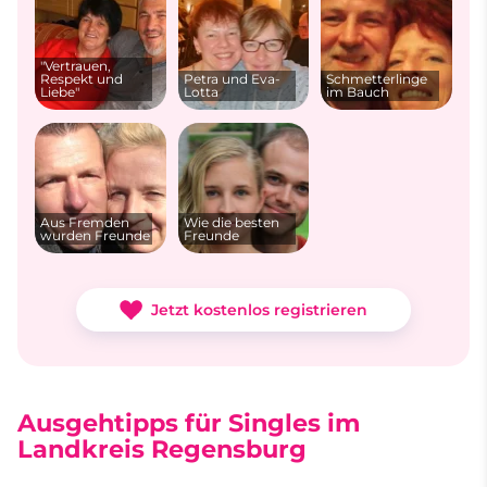
"Vertrauen,
Respekt und
Petra und Eva-
Schmetterlinge
Liebe"
Lotta
im Bauch
Aus Fremden
Wie die besten
wurden Freunde
Freunde
Jetzt kostenlos registrieren
Ausgehtipps für Singles im
Landkreis Regensburg