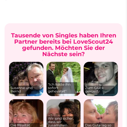
Tausende von Singles haben Ihren
Partner bereits bei LoveScout24
gefunden. Möchten Sie der
Nächste sein?
"Ich hätte ihn
Susanne und
sofort
Zum Glück
Bernd
geheiratet"
geküsst
Wir sind sicher,
dass wir
Die Realität
zusammen
Das Gute lag so