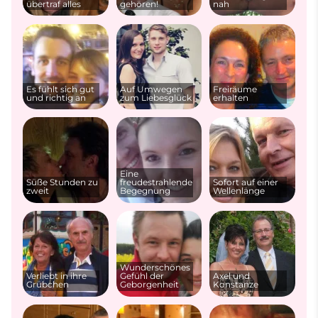
übertraf alles
gehören!
nah
Es fühlt sich gut
Auf Umwegen
Freiräume
und richtig an
zum Liebesglück
erhalten
Eine
Süße Stunden zu
freudestrahlende
Sofort auf einer
zweit
Begegnung
Wellenlänge
Wunderschönes
Verliebt in ihre
Gefühl der
Axel und
Grübchen
Geborgenheit
Konstanze