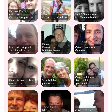
Erstes Date
während
In 24 Stunden
Orchesterprobe
Anja und Markus
zur Traumfrau
Eine
Hartnäckigkeit
Bereicherung
Wie über den
zahlt sich aus
für die Seele
Wolken
Wer nicht wagt,
Ein Lächeln, das
Wir fühlen uns
der nicht
verbindet
pudelwohl
gewinnt!
Jede freie
Minute
Zukunft mit