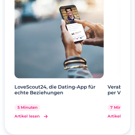
LoveScout24, die Dating-App für
Verabrede 
echte Beziehungen
per Videoa
5 Minuten
7 Minuten
Artikel lesen
Artikel lesen