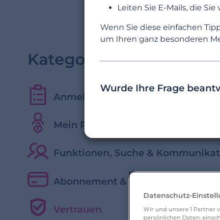
Leiten Sie E-Mails, die Sie
Wenn Sie diese einfachen Tipp
um Ihren ganz besonderen Me
Kategorien
Wurde Ihre Frage beant
Anmeldung und erste Schritte
Mein Profil verwalten
Funktionen, Suche & Kommunikat
Abonnement & kostenpflichtige F
Datenschutz-Einstel
Vertrauen
Wir und unsere
1
Partner v
persönlichen Daten, einsch