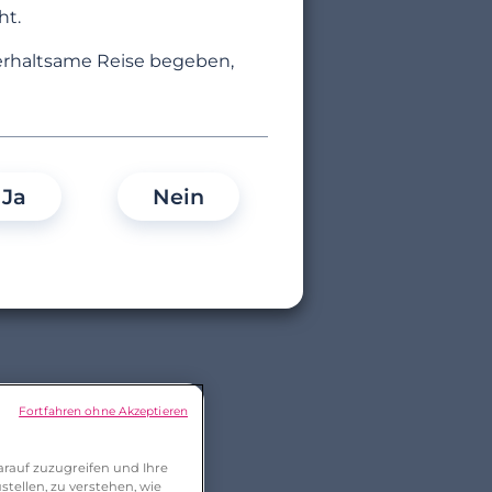
ht.
terhaltsame Reise begeben,
Ja
Nein
Fortfahren ohne Akzeptieren
rauf zuzugreifen und Ihre
tellen, zu verstehen, wie