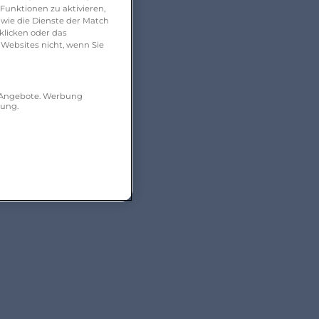
Funktionen zu aktivieren,
wie die Dienste der Match
klicken oder das
 Websites nicht, wenn Sie
r Angebote. Werbung
hung.