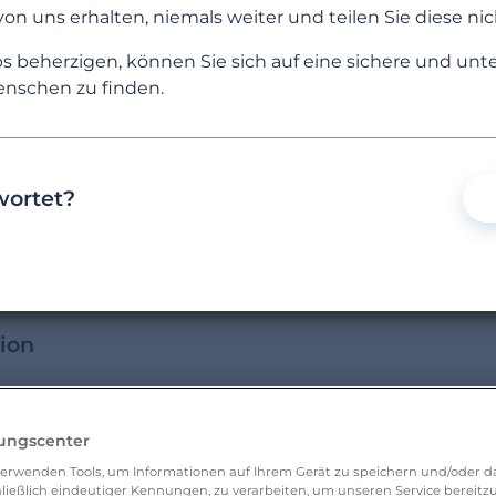
 von uns erhalten, niemals weiter und teilen Sie diese nic
KATEGORIEN
HÄUFIG GESTELLTE FRAGEN
s beherzigen, können Sie sich auf eine sichere und un
nschen zu finden.
wortet?
ion
unktionen
lungscenter
erwenden Tools, um Informationen auf Ihrem Gerät zu speichern und/oder da
ließlich eindeutiger Kennungen, zu verarbeiten, um unseren Service bereitzus