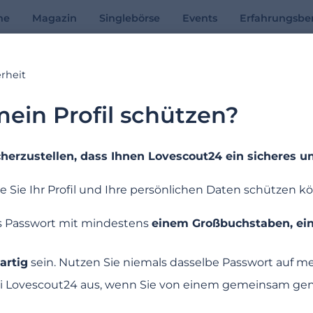
he
Magazin
Singlebörse
Events
Erfahrungsber
rheit
Online-Hilfe
ein Profil schützen?
Antworten auf Ihre Fragen
cherzustellen, dass Ihnen Lovescout24 ein sicheres 
wie Sie Ihr Profil und Ihre persönlichen Daten schützen k
Suchbeispiele: « Abonnement », «E-Mail Adresse », « Registrierung »
s Passwort mit mindestens
einem Großbuchstaben, ei
artig
sein. Nutzen Sie niemals dasselbe Passwort auf 
ei Lovescout24 aus, wenn Sie von einem gemeinsam gen