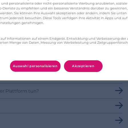
 und personalisierte oder nicht-personalisierte Werbung anzubieten, soziale 
-Dienste zu empfehlen und ein besseres Verständnis darüber zu gewinnen, 
erden. Sie können Ihre Auswahl akzeptieren oder ändern, indem Sie unten 
um jederzeit besuchen. Diese Tools verfolgen Ihre Aktivität in Apps und auf
eeinstellungen genehmigen.
ch es melden?
ff auf Informationen auf einem Endgerät. Entwicklung und Verbesserung de
iduelle Entscheidungsfindung und Profiling
zierten Menge von Daten, Messung von Werbeleistung und Zielgruppenforsc
verdächtig vorkommt. Was kann ich tun?
Auswahl personalisieren
Akzeptieren
e echt sind?
er Plattform tun?