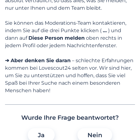
absolut vertraulich, so dass alles, was Sie melden,
Ich gehe bald auf ein erstes Date! Welchen
nur unter Ihnen und dem Team bleibt.
Rat können Sie mir geben, um mich sicher
zu fühlen?
Sie können das Moderations-Team kontaktieren,
indem Sie auf die drei Punkte klicken (
…
) und
Warum sind die Nachrichten und Besuche
dann auf
Diese Person melden
oben rechts in
eines Profils aus meiner Liste
jedem Profil oder jedem Nachrichtenfenster.
verschwunden?
➔ Aber denken Sie daran
– schlechte Erfahrungen
Wie kann ich den
kommen bei Lovescout24 selten vor. Wir sind hier,
Datenschutzbeauftragten kontaktieren?
um Sie zu unterstützen und hoffen, dass Sie viel
Spaß bei Ihrer Suche nach einem besonderen
So funktionieren unsere Alterserkennung
und Gesichtsfotoprüfung
Menschen haben!
Hacking
Wurde Ihre Frage beantwortet?
Moderationsentscheidungen
Ja
Nein