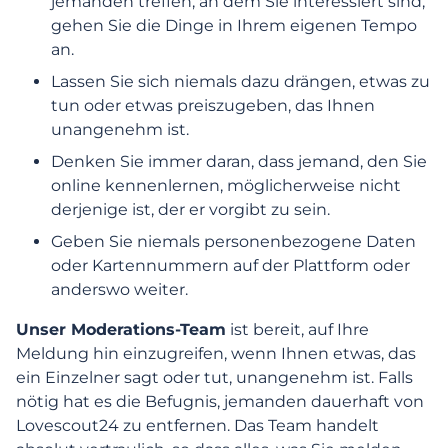
jemanden treffen, an dem Sie interessiert sind,
individuelle Entscheidungsfindung und
gehen Sie die Dinge in Ihrem eigenen Tempo
Profiling ein?
an.
Ich habe ein Profil entdeckt, das mir
Lassen Sie sich niemals dazu drängen, etwas zu
verdächtig vorkommt. Was kann ich tun?
tun oder etwas preiszugeben, das Ihnen
unangenehm ist.
Wie kann ich sicher sein, dass alle Profile
Denken Sie immer daran, dass jemand, den Sie
echt sind?
online kennenlernen, möglicherweise nicht
derjenige ist, der er vorgibt zu sein.
Was kann ich für meine Sicherheit auf der
Plattform tun?
Geben Sie niemals personenbezogene Daten
oder Kartennummern auf der Plattform oder
anderswo weiter.
Wie funktioniert die Fotoverifizierung?
Unser Moderations-Team
ist bereit, auf Ihre
Wie kann ich mein Profil schützen?
Meldung hin einzugreifen, wenn Ihnen etwas, das
ein Einzelner sagt oder tut, unangenehm ist. Falls
Wie wird mein Austausch mit anderen
nötig hat es die Befugnis, jemanden dauerhaft von
Mitgliedern von Ihnen verarbeitet?
Lovescout24 zu entfernen. Das Team handelt