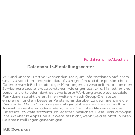
kündigen. Was muss ich tun?
Wie kann ich mein Profil löschen?
Was kann ich für meine Sicherheit auf
der Plattform tun?
Fortfahren ohne Akzeptieren
Datenschutz-Einstellungscenter
Wie kann ich den
Wir und unsere
1
Partner verwenden Tools, um Informationen auf Ihrem
Gerät zu speichern und/oder darauf zuzugreifen und Ihre persönlichen
Datenschutzbeauftragten
Daten, einschließlich eindeutiger Kennungen, zu verarbeiten, um unseren
kontaktieren?
Service bereitzustellen, zu verstehen, wie er genutzt wird, Marketing und
personalisierte oder nicht-personalisierte Werbung anzubieten, soziale
Funktionen zu aktivieren, Ihnen weitere Match Group-Dienste zu
empfehlen und ein besseres Verständnis darüber zu gewinnen, wie die
Dienste der Match Group insgesamt genutzt werden. Sie können Ihre
Auswahl akzeptieren oder ändern, indem Sie unten klicken oder das
Datenschutz-Präferenzzentrum jederzeit besuchen. Diese Tools verfolgen
Ihre Aktivität in Apps und auf Websites nicht, wenn Sie dies nicht in Ihren
Geräteeinstellungen genehmigen.
IAB-Zwecke:
AGB
Datenschutz
Verträge hier kündigen