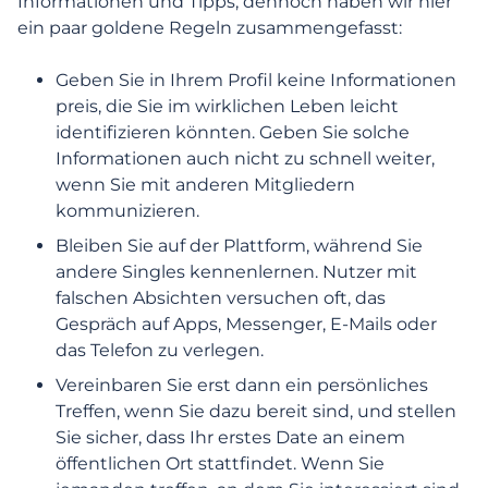
Informationen und Tipps, dennoch haben wir hier
Anmeldung und erste Schritte
ein paar goldene Regeln zusammengefasst:
Mein Profil verwalten
Geben Sie in Ihrem Profil keine Informationen
preis, die Sie im wirklichen Leben leicht
Funktionen, Suche & Kommunikation
identifizieren könnten. Geben Sie solche
Informationen auch nicht zu schnell weiter,
wenn Sie mit anderen Mitgliedern
Abonnement & kostenpflichtige
Funktionen
kommunizieren.
Bleiben Sie auf der Plattform, während Sie
andere Singles kennenlernen. Nutzer mit
Vertrauen
falschen Absichten versuchen oft, das
Online-Sicherheit
Gespräch auf Apps, Messenger, E-Mails oder
das Telefon zu verlegen.
Vereinbaren Sie erst dann ein persönliches
Was ist Cyber-Mobbing und wie kann ich es
Treffen, wenn Sie dazu bereit sind, und stellen
melden?
Sie sicher, dass Ihr erstes Date an einem
öffentlichen Ort stattfindet. Wenn Sie
Setzt Lovescout24 automatisierte