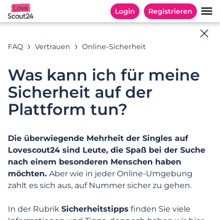
Login
Registrieren
Online-Hilfe
FAQ
Vertrauen
Online-Sicherheit
Antworten auf Ihre Fragen
Was kann ich für meine
Sicherheit auf der
Plattform tun?
Suchbeispiele: « Abonnement », «E-Mail Adresse », «
Registrierung »
Die überwiegende Mehrheit der Singles auf
Lovescout24 sind Leute, die Spaß bei der Suche
nach einem besonderen Menschen haben
KATEGORIEN
HÄUFIG GESTELLTE FRAGEN
möchten.
Aber wie in jeder Online-Umgebung
zahlt es sich aus, auf Nummer sicher zu gehen.
Kategorien
In der Rubrik
Sicherheitstipps
finden Sie viele