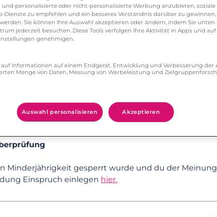
rning-Modelle zu trainieren, die unsere Vertrauens- u
 und personalisierte oder nicht-personalisierte Werbung anzubieten, soziale 
-Dienste zu empfehlen und ein besseres Verständnis darüber zu gewinnen, 
delle und Tools zu testen und zu überprüfen.
erden. Sie können Ihre Auswahl akzeptieren oder ändern, indem Sie unten 
um jederzeit besuchen. Diese Tools verfolgen Ihre Aktivität in Apps und auf
eeinstellungen genehmigen.
er Altersüberprüfung gespeichert?
ch es melden?
in gescanntes Foto für 3 Monate gespeichert. Ein aus 
ff auf Informationen auf einem Endgerät. Entwicklung und Verbesserung de
iduelle Entscheidungsfindung und Profiling
zierten Menge von Daten, Messung von Werbeleistung und Zielgruppenforsc
schätzung (Wahrscheinlichkeit, dass dein Foto eine Pers
 Ansonsten werden deine Account-Fotos ganz normal als T
hnungen werden gemäß unserer
DATENSCHUTZRICHTLI
verdächtig vorkommt. Was kann ich tun?
derieren, findest du in unserem Artikel unter
Profiling
Auswahl personalisieren
Akzeptieren
vescount24.
e echt sind?
überprüfung
er Plattform tun?
Minderjährigkeit gesperrt wurde und du der Meinung bi
idung Einspruch einlegen
hier.