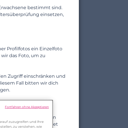
r Erwachsene bestimmt sind.
tersüberprüfung einsetzen,
r Profilfotos ein Einzelfoto
 wir das Foto, um zu
 den Zugriff einschränken und
esem Fall bitten wir dich
igen.
Fortfahren ohne Akzeptieren
t, und alle Daten werden
rauf zuzugreifen und Ihre
ng können dazu verwendet
tellen, zu verstehen, wie