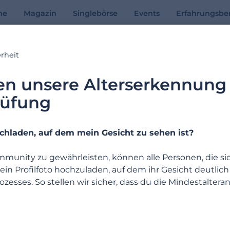
he
Magazin
Singlebörse
Events
Erfahrungsber
rheit
Online-Hilfe
ren unsere Alterserkennung
rüfung
Antworten auf Ihre Fragen
hladen, auf dem mein Gesicht zu sehen ist?
Suchbeispiele: « Abonnement », «E-Mail Adresse », « Registrierung »
mmunity zu gewährleisten, können alle Personen, die s
 Profilfoto hochzuladen, auf dem ihr Gesicht deutlich zu
zesses. So stellen wir sicher, dass du die Mindestalt