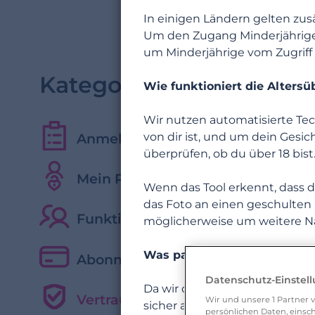
In einigen Ländern gelten zus
Um den Zugang Minderjähriger
um Minderjährige vom Zugriff 
Kategorien
Wie funktioniert die Alters
Wir nutzen automatisierte Tech
Anmeldung und erste Schritte
von dir ist, und um dein Gesic
überprüfen, ob du über 18 bist
Mein Profil verwalten
Wenn das Tool erkennt, dass d
das Foto an einen geschulten 
Funktionen, Suche & Kommunikat
möglicherweise um weitere Nac
Was passiert mit meinen Da
Abonnement & kostenpflichtige F
Datenschutz-Einstel
Da wir die Technologie der Ma
Vertrauen
Wir und unsere
1
Partner v
sicher auf unseren AWS-Serve
persönlichen Daten, einsch