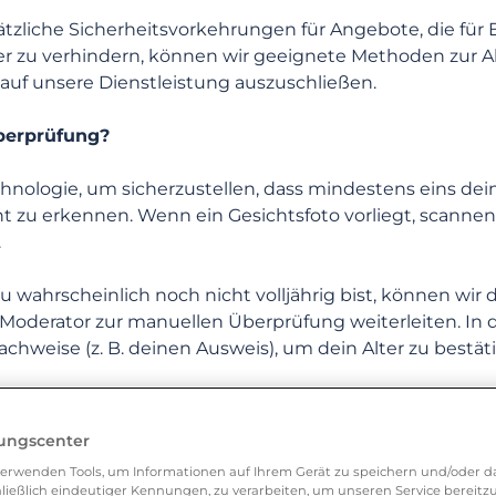
ätzliche Sicherheitsvorkehrungen für Angebote, die fü
KATEGORIEN
HÄUFIG GESTELLTE FRAGEN
 zu verhindern, können wir geeignete Methoden zur Al
auf unsere Dienstleistung auszuschließen.
überprüfung?
nologie, um sicherzustellen, dass mindestens eins deine
ht zu erkennen. Wenn ein Gesichtsfoto vorliegt, scannen
.
u wahrscheinlich noch nicht volljährig bist, können wir
Moderator zur manuellen Überprüfung weiterleiten. In di
ion
hweise (z. B. deinen Ausweis), um dein Alter zu bestät
ten nach der Altersüberprüfung?
unktionen
lungscenter
tch Group nutzen, ist der Datenaustausch eingeschränk
erwenden Tools, um Informationen auf Ihrem Gerät zu speichern und/oder da
rn gespeichert.Die Ergebnisse deiner Altersüberprüfu
ließlich eindeutiger Kennungen, zu verarbeiten, um unseren Service bereitzus