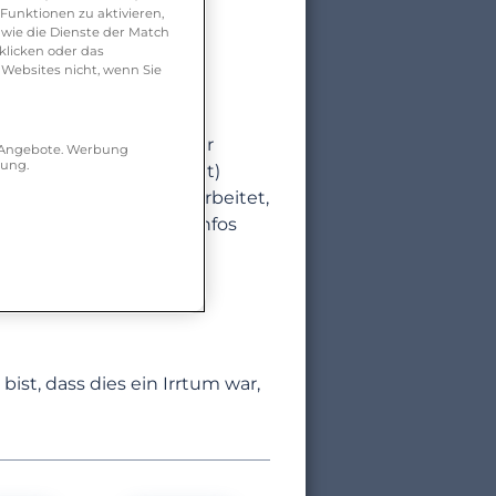
nd Sicherheitstools
Funktionen zu aktivieren,
wie die Dienste der Match
klicken oder das
 Websites nicht, wenn Sie
deinem Foto berechneter
r Angebote. Werbung
hung.
on unter 18 Jahren zeigt)
eil deines Profils verarbeitet,
NIE
gespeichert. Mehr Infos
 und automatisierte
st, dass dies ein Irrtum war,