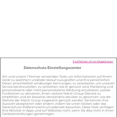
Ich möchte mein Abonnement
kündigen. Was muss ich tun?
Wie kann ich mein Profil löschen?
Was kann ich für meine Sicherheit auf
der Plattform tun?
Fortfahren ohne Akzeptieren
Datenschutz-Einstellungscenter
Wie kann ich den
Wir und unsere
1
Partner verwenden Tools, um Informationen auf Ihrem
Gerät zu speichern und/oder darauf zuzugreifen und Ihre persönlichen
Datenschutzbeauftragten
Daten, einschließlich eindeutiger Kennungen, zu verarbeiten, um unseren
kontaktieren?
Service bereitzustellen, zu verstehen, wie er genutzt wird, Marketing und
personalisierte oder nicht-personalisierte Werbung anzubieten, soziale
Funktionen zu aktivieren, Ihnen weitere Match Group-Dienste zu
empfehlen und ein besseres Verständnis darüber zu gewinnen, wie die
Dienste der Match Group insgesamt genutzt werden. Sie können Ihre
Auswahl akzeptieren oder ändern, indem Sie unten klicken oder das
Datenschutz-Präferenzzentrum jederzeit besuchen. Diese Tools verfolgen
Ihre Aktivität in Apps und auf Websites nicht, wenn Sie dies nicht in Ihren
Geräteeinstellungen genehmigen.