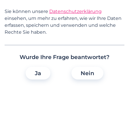
Anmeldung und erste Schritte
Sie können unsere
Datenschutzerklärung
Mein Profil verwalten
einsehen, um mehr zu erfahren, wie wir Ihre Daten
erfassen, speichern und verwenden und welche
Persönliche Daten und
Rechte Sie haben.
Benachrichtigungen
Wie kann ich auf meine persönlichen
Wurde Ihre Frage beantwortet?
Daten zugreifen/ eine Kopie meiner Daten
anfordern?
Ja
Nein
Wie kann ich meine persönlichen Daten
ändern?
Wie kann ich meine Benachrichtigungen
bearbeiten?
Wie kann ich von der Suche nach Frauen
zur Suche nach Männern wechseln (oder