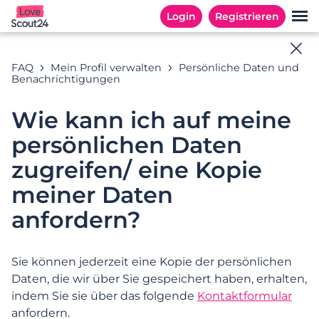
Login
Registrieren
Online-Hilfe
FAQ
Mein Profil verwalten
Persönliche Daten und
Benachrichtigungen
Antworten auf Ihre Fragen
Wie kann ich auf meine
persönlichen Daten
Suchbeispiele: « Abonnement », «E-Mail Adresse », «
zugreifen/ eine Kopie
Registrierung »
meiner Daten
anfordern?
KATEGORIEN
HÄUFIG GESTELLTE FRAGEN
Sie können jederzeit eine Kopie der persönlichen
Kategorien
Daten, die wir über Sie gespeichert haben, erhalten,
indem Sie sie über das folgende
Kontaktformular
anfordern.