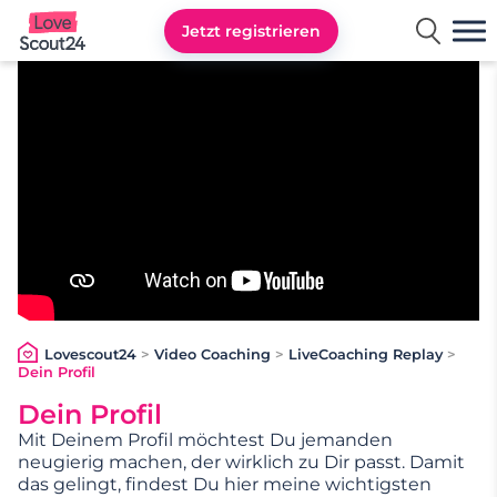
Jetzt registrieren
Lovescout24
Lovescout24
>
Video Coaching
>
LiveCoaching Replay
>
Dein Profil
Dein Profil
Mit Deinem Profil möchtest Du jemanden
neugierig machen, der wirklich zu Dir passt. Damit
das gelingt, findest Du hier meine wichtigsten