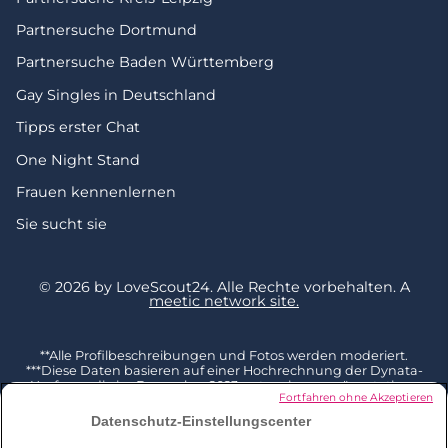
Partnersuche Dortmund
Partnersuche Baden Württemberg
Gay Singles in Deutschland
Tipps erster Chat
One Night Stand
Frauen kennenlernen
Sie sucht sie
© 2026 by LoveScout24.
Alle Rechte vorbehalten.
A
meetic network site.
**Alle Profilbeschreibungen und Fotos werden moderiert.
***Diese Daten basieren auf einer Hochrechnung der Dynata-
Umfrage, die im Dezember 2023 unter einer repräsentativen
Fortfahren ohne Akzeptieren
Stichprobe von 2002 Befragten ab 18 Jahren in Deutschland
durchgeführt und mit der Gesamtbevölkerung dieser
Datenschutz-Einstellungscenter
Altersgruppe (Quelle Eurostat 2023) kombiniert wurde. 3 % der
Befragten geben an, bereits jemanden auf LoveScout24