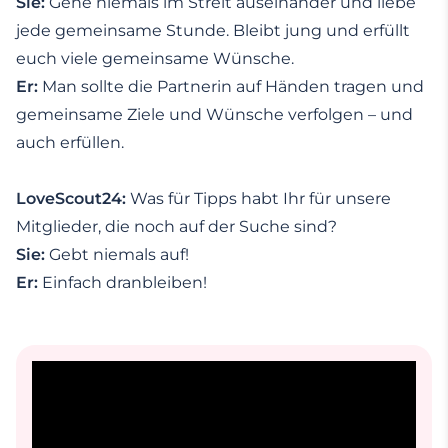
Sie:
Gehe niemals im Streit auseinander und liebe
jede gemeinsame Stunde. Bleibt jung und erfüllt
euch viele gemeinsame Wünsche.
Er:
Man sollte die Partnerin auf Händen tragen und
gemeinsame Ziele und Wünsche verfolgen – und
auch erfüllen.
LoveScout24:
Was für Tipps habt Ihr für unsere
Mitglieder, die noch auf der Suche sind?
Sie:
Gebt niemals auf!
Er:
Einfach dranbleiben!