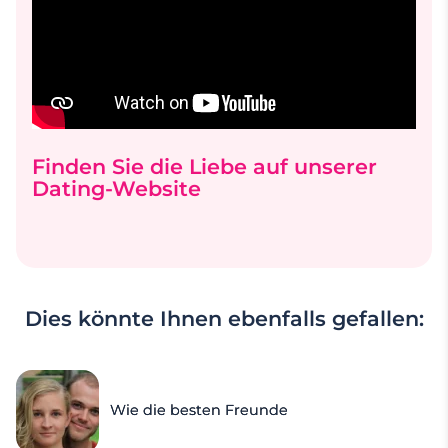
Finden Sie die Liebe auf unserer
Dating-Website
Dies könnte Ihnen ebenfalls gefallen:
Wie die besten Freunde