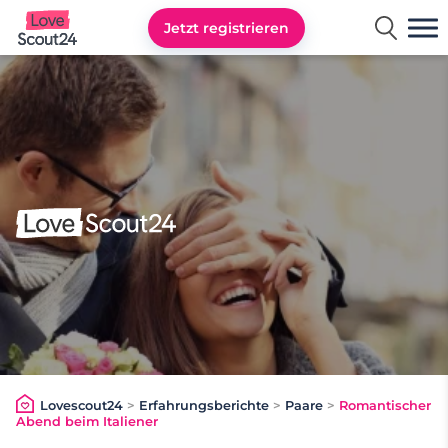
Jetzt registrieren
Lovescout24
Lovescout24
>
Erfahrungsberichte
>
Paare
>
Romantischer
Abend beim Italiener