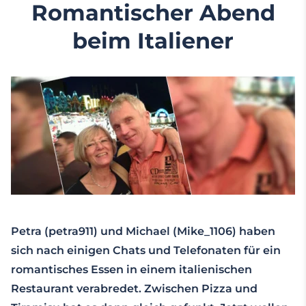
Romantischer Abend
beim Italiener
Petra (petra911) und Michael (Mike_1106) haben
sich nach einigen Chats und Telefonaten für ein
romantisches Essen in einem italienischen
Restaurant verabredet. Zwischen Pizza und