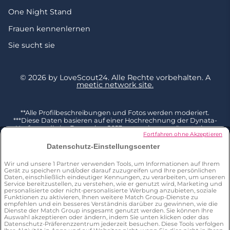
One Night Stand
Frauen kennenlernen
Sie sucht sie
© 2026 by LoveScout24.
Alle Rechte vorbehalten.
A
meetic network site.
**Alle Profilbeschreibungen und Fotos werden moderiert.
***Diese Daten basieren auf einer Hochrechnung der Dynata-
Umfrage, die im Dezember 2023 unter einer repräsentativen
Fortfahren ohne Akzeptieren
Stichprobe von 2002 Befragten ab 18 Jahren in Deutschland
durchgeführt und mit der Gesamtbevölkerung dieser
Datenschutz-Einstellungscenter
Altersgruppe (Quelle Eurostat 2023) kombiniert wurde. 3 % der
Befragten geben an, bereits jemanden auf LoveScout24
Wir und unsere
1
Partner verwenden Tools, um Informationen auf Ihrem
kennengelernt zu haben F: Hast du jemals die folgenden
Gerät zu speichern und/oder darauf zuzugreifen und Ihre persönlichen
Aktionen mit jeder der folgenden, von dir genutzten Websites
Daten, einschließlich eindeutiger Kennungen, zu verarbeiten, um unseren
und mobilen Apps ausgeführt, und sei es auch nur einmal? Ich
Service bereitzustellen, zu verstehen, wie er genutzt wird, Marketing und
habe bereits jemanden über diese Website/App kennengelernt
personalisierte oder nicht-personalisierte Werbung anzubieten, soziale
****Die Daten basieren auf einer Hochrechnung der Dynata-
Funktionen zu aktivieren, Ihnen weitere Match Group-Dienste zu
empfehlen und ein besseres Verständnis darüber zu gewinnen, wie die
Umfrage, die im Dezember 2023 unter einer repräsentativen
Dienste der Match Group insgesamt genutzt werden. Sie können Ihre
Stichprobe von 2002 Befragten im Alter von 18+ Jahren in
Auswahl akzeptieren oder ändern, indem Sie unten klicken oder das
Deutschland durchgeführt wurde. Von 74 LoveScout24-Nutzern
Datenschutz-Präferenzzentrum jederzeit besuchen. Diese Tools verfolgen
geben 78 % an, über LoveScout24 jemanden kennengelernt zu