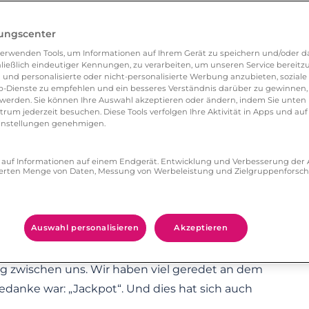
 Partners am besten gefallen?
lungscenter
hr reisen möchte, und natürlich seine Fotos.
erwenden Tools, um Informationen auf Ihrem Gerät zu speichern und/oder da
für auch auf Serien steht.
ließlich eindeutiger Kennungen, zu verarbeiten, um unseren Service bereitzus
 und personalisierte oder nicht-personalisierte Werbung anzubieten, soziale 
-Dienste zu empfehlen und ein besseres Verständnis darüber zu gewinnen, 
e-Flirt?
erden. Sie können Ihre Auswahl akzeptieren oder ändern, indem Sie unten 
um jederzeit besuchen. Diese Tools verfolgen Ihre Aktivität in Apps und auf
nnenzulernen. Und nachdem wir dann angefangen
eeinstellungen genehmigen.
.
nd mir das Gefühl gegeben hat, dass ich mein
ff auf Informationen auf einem Endgerät. Entwicklung und Verbesserung de
zierten Menge von Daten, Messung von Werbeleistung und Zielgruppenforsc
 auch nicht aufgeben konnte, als sie auf meine
Auswahl personalisieren
Akzeptieren
Treffen erlebt?
mies und wir haben in den Redepausen darüber
g zwischen uns. Wir haben viel geredet an dem
edanke war: „Jackpot“. Und dies hat sich auch