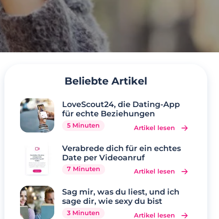
Beliebte Artikel
LoveScout24, die Dating-App
für echte Beziehungen
5 Minuten
Artikel lesen
Verabrede dich für ein echtes
Date per Videoanruf
7 Minuten
Artikel lesen
Sag mir, was du liest, und ich
sage dir, wie sexy du bist
3 Minuten
Artikel lesen