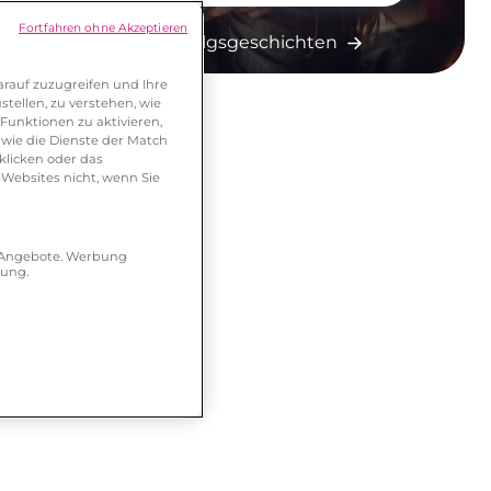
Fortfahren ohne Akzeptieren
Mehr Erfolgsgeschichten
rauf zuzugreifen und Ihre
tellen, zu verstehen, wie
Funktionen zu aktivieren,
wie die Dienste der Match
klicken oder das
 Websites nicht, wenn Sie
r Angebote. Werbung
hung.