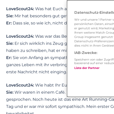
LoveScout24:
Was hat Euch am jeweiligen Profil des
Datenschutz-Einstel
Sie:
Mir hat besonders gut gefallen, dass er gerne me
Wir und unsere
1
Partner v
Er:
Dass sie, so wie ich, nicht der Partytyp ist, aber da
persönlichen Daten, einsch
er genutzt wird, Marketing
Ihnen weitere Match Group
LoveScout24:
Was war das Besondere an Eurem Onlin
Group insgesamt genutzt w
Datenschutz-Präferenzzentr
Sie:
Er sich wirklich ins Zeug gelegt hat, mich ke
dies nicht in Ihren Gerät
haben zu schreiben, hat er mir immer besser gefallen
IAB-Zwecke:
Er:
Sie von Anfang an sympathisch auf mich wirkte u
Speichern von oder Zugri
basierend auf einer redu
ganzes Leben mit ihr verbringen könnte. Weshalb ich
Liste der Partner
erste Nachricht nicht einging.
LoveScout24:
Wie habt Ihr Euer erstes persönliches 
Sie:
Wir waren in einem Café. Das Wetter war echt 
gesprochen. Noch heute ist das eine Art Running-Ga
Tag und er war mir sofort sympathisch. Mein erster G
bewahrheitet.