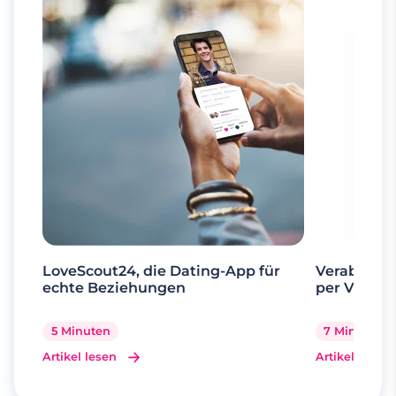
LoveScout24, die Dating-App für
Verabrede 
echte Beziehungen
per Videoa
5 Minuten
7 Minuten
Artikel lesen
Artikel lesen