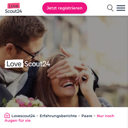
Jetzt registrieren
Lovescout24
Lovescout24
>
Erfahrungsberichte
>
Paare
>
Nur noch
Augen für sie