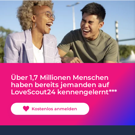
Über 1,7 Millionen Menschen
haben bereits jemanden auf
LoveScout24 kennengelernt***
Kostenlos anmelden