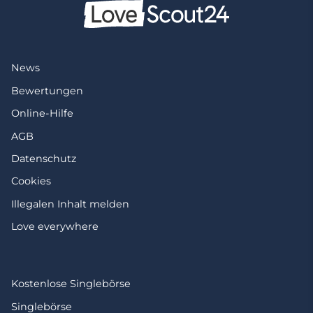
News
Bewertungen
Online-Hilfe
AGB
Datenschutz
Cookies
Illegalen Inhalt melden
Love everywhere
Kostenlose Singlebörse
Singlebörse