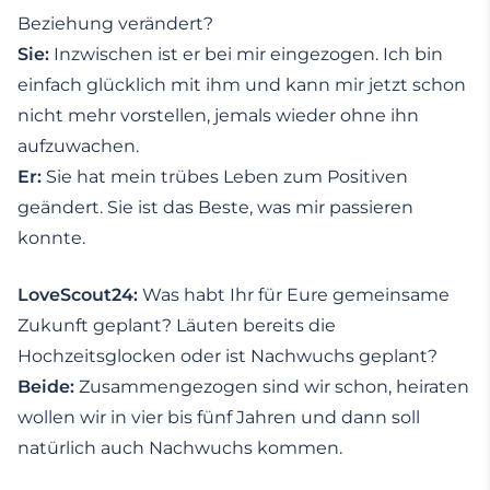
Beziehung verändert?
Sie:
Inzwischen ist er bei mir eingezogen. Ich bin
einfach glücklich mit ihm und kann mir jetzt schon
nicht mehr vorstellen, jemals wieder ohne ihn
aufzuwachen.
Er:
Sie hat mein trübes Leben zum Positiven
geändert. Sie ist das Beste, was mir passieren
konnte.
LoveScout24:
Was habt Ihr für Eure gemeinsame
Zukunft geplant? Läuten bereits die
Hochzeitsglocken oder ist Nachwuchs geplant?
Beide:
Zusammengezogen sind wir schon, heiraten
wollen wir in vier bis fünf Jahren und dann soll
natürlich auch Nachwuchs kommen.