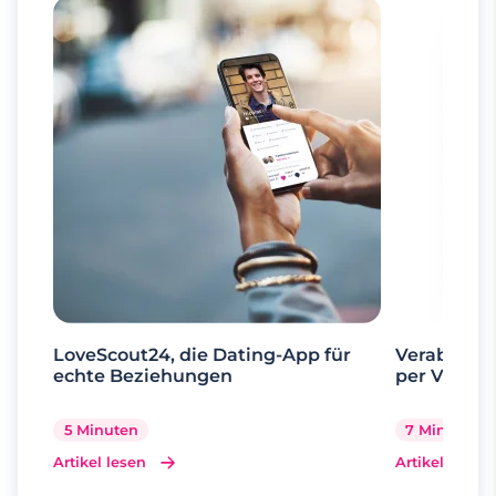
LoveScout24, die Dating-App für
Verabrede 
echte Beziehungen
per Videoa
5 Minuten
7 Minuten
Artikel lesen
Artikel lesen