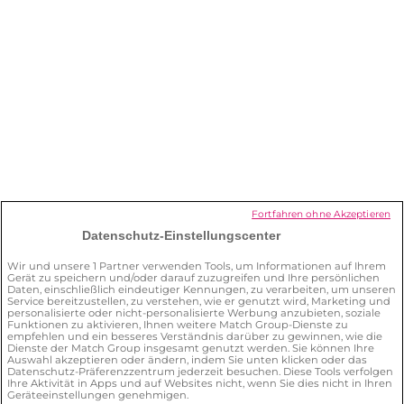
Ich möchte mein Abonnement
kündigen. Was muss ich tun?
Wie kann ich mein Profil löschen?
Was kann ich für meine Sicherheit auf
der Plattform tun?
Fortfahren ohne Akzeptieren
Datenschutz-Einstellungscenter
Wie kann ich den
Wir und unsere
1
Partner verwenden Tools, um Informationen auf Ihrem
Gerät zu speichern und/oder darauf zuzugreifen und Ihre persönlichen
Datenschutzbeauftragten
Daten, einschließlich eindeutiger Kennungen, zu verarbeiten, um unseren
kontaktieren?
Service bereitzustellen, zu verstehen, wie er genutzt wird, Marketing und
personalisierte oder nicht-personalisierte Werbung anzubieten, soziale
Funktionen zu aktivieren, Ihnen weitere Match Group-Dienste zu
empfehlen und ein besseres Verständnis darüber zu gewinnen, wie die
Dienste der Match Group insgesamt genutzt werden. Sie können Ihre
Auswahl akzeptieren oder ändern, indem Sie unten klicken oder das
Datenschutz-Präferenzzentrum jederzeit besuchen. Diese Tools verfolgen
Ihre Aktivität in Apps und auf Websites nicht, wenn Sie dies nicht in Ihren
Geräteeinstellungen genehmigen.