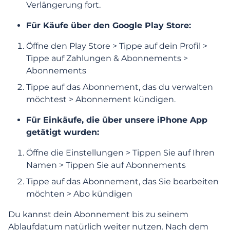
Abonnement auf ein anderes Profil
Verlängerung fort.
übertragen?
Für Käufe über den Google Play Store:
Wie kann ich Sonderangebote nutzen?
Öffne den Play Store > Tippe auf dein Profil >
Tippe auf Zahlungen & Abonnements >
Ich habe bereits für ein Abonnement
Abonnements
gezahlt. Warum werde ich gefragt, ob ich
eins abschließen möchte?
Tippe auf das Abonnement, das du verwalten
möchtest > Abonnement kündigen.
Ich habe keine Bestätigungs-E-Mail
erhalten. Wo finde ich Informationen über
Für Einkäufe, die über unsere iPhone App
mein Abonnement?
getätigt wurden:
Öffne die Einstellungen > Tippen Sie auf Ihren
Wie kann ich die automatische
Namen > Tippen Sie auf Abonnements
Verlängerung kündigen?
Tippe auf das Abonnement, das Sie bearbeiten
möchten > Abo kündigen
Abonnement kündigen
Du kannst dein Abonnement bis zu seinem
Ablaufdatum natürlich weiter nutzen. Nach dem