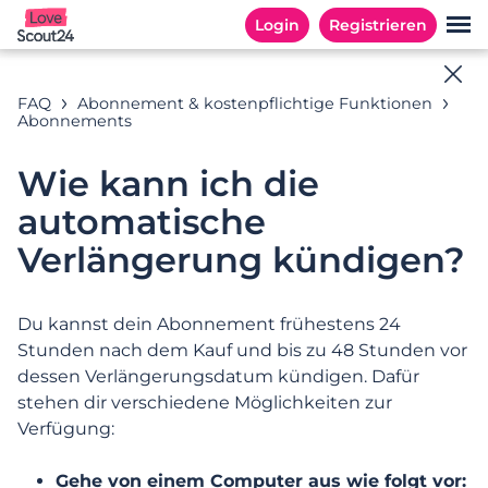
Login
Registrieren
Online-Hilfe
FAQ
Abonnement & kostenpflichtige Funktionen
Abonnements
Antworten auf Ihre Fragen
Wie kann ich die
automatische
Suchbeispiele: « Abonnement », «E-Mail Adresse », «
Verlängerung kündigen?
Registrierung »
Du kannst dein Abonnement frühestens 24
Stunden nach dem Kauf und bis zu 48 Stunden vor
KATEGORIEN
HÄUFIG GESTELLTE FRAGEN
dessen Verlängerungsdatum kündigen. Dafür
stehen dir verschiedene Möglichkeiten zur
Kategorien
Verfügung:
Gehe von einem Computer aus wie folgt vor: