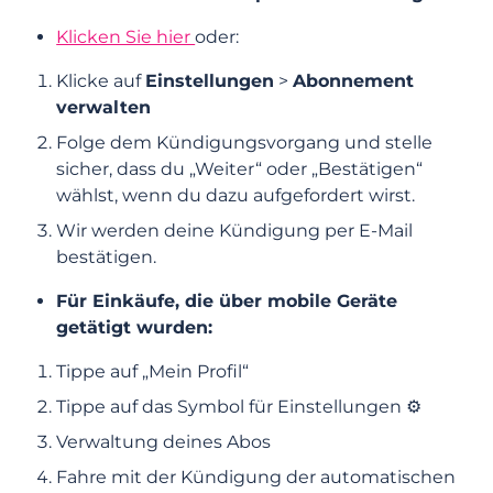
Anmeldung und erste Schritte
Klicken Sie hier
oder:
Mein Profil verwalten
Klicke auf
Einstellungen
>
Abonnement
verwalten
Funktionen, Suche & Kommunikation
Folge dem Kündigungsvorgang und stelle
sicher, dass du „Weiter“ oder „Bestätigen“
Abonnement & kostenpflichtige
wählst, wenn du dazu aufgefordert wirst.
Funktionen
Wir werden deine Kündigung per E-Mail
bestätigen.
Kostenpflichtige Funktionen
Für Einkäufe, die über mobile Geräte
Zahlungen
getätigt wurden:
Tippe auf „Mein Profil“
Abonnements
Tippe auf das Symbol für Einstellungen ⚙️
Verwaltung deines Abos
Wie kann ich die Laufzeit meines
Abonnements ändern? Kann ich mein
Fahre mit der Kündigung der automatischen