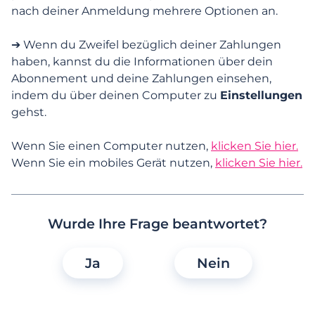
zahle aber immer noch. Wie kann es dazu
nach deiner Anmeldung mehrere Optionen an.
kommen?
➔ Wenn du Zweifel bezüglich deiner Zahlungen
Ich habe Probleme, ein Abonnement
haben, kannst du die Informationen über dein
abzuschließen. Was soll ich tun?
Abonnement und deine Zahlungen einsehen,
indem du über deinen Computer zu
Einstellungen
Wie kann ich die mit meinem Abonnement
gehst.
verbundenen Zahlungsinformationen
ändern?
Wenn Sie einen Computer nutzen,
klicken Sie hier.
Wenn Sie ein mobiles Gerät nutzen,
klicken Sie hier.
Wie kann ich für mein Abonnement
bezahlen? Und wie wird es auf meinen
Kontoauszügen angezeigt?
Wurde Ihre Frage beantwortet?
Abonnements
Ja
Nein
Abonnement kündigen