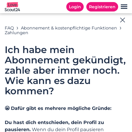
Login
Registrieren
Online-Hilfe
FAQ
Abonnement & kostenpflichtige Funktionen
Zahlungen
Antworten auf Ihre Fragen
Ich habe mein
Abonnement gekündigt,
Suchbeispiele: « Abonnement », «E-Mail Adresse », «
zahle aber immer noch.
Registrierung »
Wie kann es dazu
kommen?
KATEGORIEN
HÄUFIG GESTELLTE FRAGEN
😬 Dafür gibt es mehrere mögliche Gründe:
Kategorien
Du hast dich entschieden, dein Profil zu
pausieren.
Wenn du dein Profil pausieren