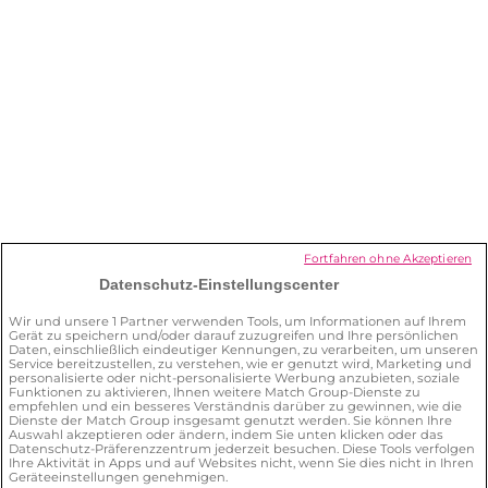
Ich möchte mein Abonnement
kündigen. Was muss ich tun?
Wie kann ich mein Profil löschen?
Was kann ich für meine Sicherheit auf
der Plattform tun?
Fortfahren ohne Akzeptieren
Datenschutz-Einstellungscenter
Wie kann ich den
Wir und unsere
1
Partner verwenden Tools, um Informationen auf Ihrem
Gerät zu speichern und/oder darauf zuzugreifen und Ihre persönlichen
Datenschutzbeauftragten
Daten, einschließlich eindeutiger Kennungen, zu verarbeiten, um unseren
kontaktieren?
Service bereitzustellen, zu verstehen, wie er genutzt wird, Marketing und
personalisierte oder nicht-personalisierte Werbung anzubieten, soziale
Funktionen zu aktivieren, Ihnen weitere Match Group-Dienste zu
empfehlen und ein besseres Verständnis darüber zu gewinnen, wie die
Dienste der Match Group insgesamt genutzt werden. Sie können Ihre
Auswahl akzeptieren oder ändern, indem Sie unten klicken oder das
Datenschutz-Präferenzzentrum jederzeit besuchen. Diese Tools verfolgen
Ihre Aktivität in Apps und auf Websites nicht, wenn Sie dies nicht in Ihren
Geräteeinstellungen genehmigen.