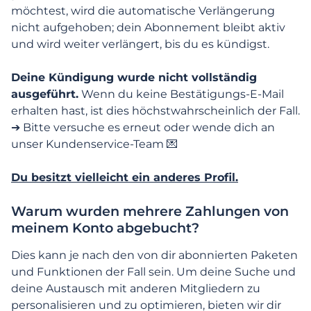
Anmeldung und erste Schritte
möchtest, wird die automatische Verlängerung
nicht aufgehoben; dein Abonnement bleibt aktiv
Mein Profil verwalten
und wird weiter verlängert, bis du es kündigst.
Deine Kündigung wurde nicht vollständig
Funktionen, Suche & Kommunikation
ausgeführt.
Wenn du keine Bestätigungs-E-Mail
erhalten hast, ist dies höchstwahrscheinlich der Fall.
Abonnement & kostenpflichtige
➔ Bitte versuche es erneut oder wende dich an
Funktionen
unser Kundenservice-Team 💌
Kostenpflichtige Funktionen
Du besitzt vielleicht ein anderes Profil.
Zahlungen
Warum wurden mehrere Zahlungen von
meinem Konto abgebucht?
Wieso muss ich mich authentifizieren, um
Dies kann je nach den von dir abonnierten Paketen
meinen Kauf abzuschließen?
und Funktionen der Fall sein. Um deine Suche und
deine Austausch mit anderen Mitgliedern zu
Ich habe mein Abonnement gekündigt,
personalisieren und zu optimieren, bieten wir dir