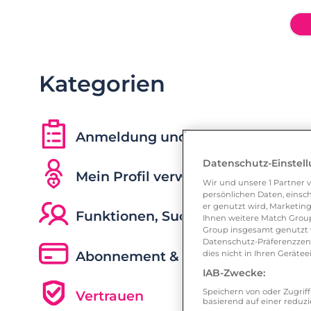
Kategorien
Anmeldung und erste Schritte
Datenschutz-Einstel
Mein Profil verwalten
Wir und unsere
1
Partner v
persönlichen Daten, einsch
er genutzt wird, Marketing
Funktionen, Suche & Kommunikat
Ihnen weitere Match Group
Group insgesamt genutzt w
Datenschutz-Präferenzzentr
Abonnement & kostenpflichtige F
dies nicht in Ihren Gerät
IAB-Zwecke:
Speichern von oder Zugri
Vertrauen
basierend auf einer redu