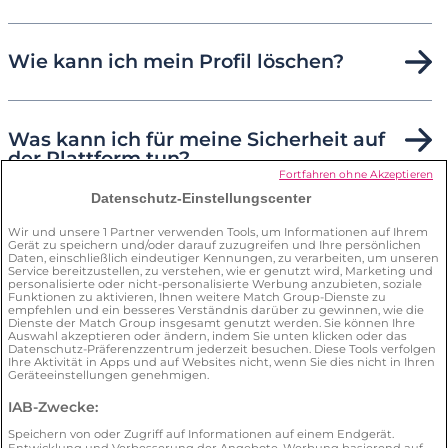
Wie kann ich mein Profil löschen?
Was kann ich für meine Sicherheit auf
der Plattform tun?
Fortfahren ohne Akzeptieren
Datenschutz-Einstellungscenter
Wie kann ich den
Wir und unsere
1
Partner verwenden Tools, um Informationen auf Ihrem
Gerät zu speichern und/oder darauf zuzugreifen und Ihre persönlichen
Datenschutzbeauftragten
Daten, einschließlich eindeutiger Kennungen, zu verarbeiten, um unseren
kontaktieren?
Service bereitzustellen, zu verstehen, wie er genutzt wird, Marketing und
personalisierte oder nicht-personalisierte Werbung anzubieten, soziale
Funktionen zu aktivieren, Ihnen weitere Match Group-Dienste zu
empfehlen und ein besseres Verständnis darüber zu gewinnen, wie die
Dienste der Match Group insgesamt genutzt werden. Sie können Ihre
Auswahl akzeptieren oder ändern, indem Sie unten klicken oder das
Datenschutz-Präferenzzentrum jederzeit besuchen. Diese Tools verfolgen
Ihre Aktivität in Apps und auf Websites nicht, wenn Sie dies nicht in Ihren
Geräteeinstellungen genehmigen.
IAB-Zwecke:
AGB
Datenschutz
Verträge hier kündigen
Speichern von oder Zugriff auf Informationen auf einem Endgerät.
Cookies
Impressum
Illegalen Inhalt melden
Entwicklung und Verbesserung der Angebote. Werbung basierend auf