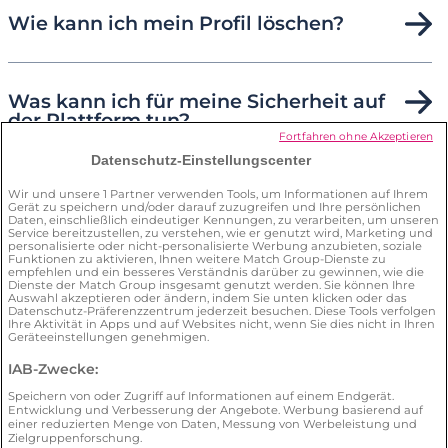
Wie kann ich mein Profil löschen?
Was kann ich für meine Sicherheit auf
der Plattform tun?
Fortfahren ohne Akzeptieren
Datenschutz-Einstellungscenter
Wie kann ich den
Wir und unsere
1
Partner verwenden Tools, um Informationen auf Ihrem
Gerät zu speichern und/oder darauf zuzugreifen und Ihre persönlichen
Datenschutzbeauftragten
Daten, einschließlich eindeutiger Kennungen, zu verarbeiten, um unseren
kontaktieren?
Service bereitzustellen, zu verstehen, wie er genutzt wird, Marketing und
personalisierte oder nicht-personalisierte Werbung anzubieten, soziale
Funktionen zu aktivieren, Ihnen weitere Match Group-Dienste zu
empfehlen und ein besseres Verständnis darüber zu gewinnen, wie die
Dienste der Match Group insgesamt genutzt werden. Sie können Ihre
Auswahl akzeptieren oder ändern, indem Sie unten klicken oder das
Datenschutz-Präferenzzentrum jederzeit besuchen. Diese Tools verfolgen
Ihre Aktivität in Apps und auf Websites nicht, wenn Sie dies nicht in Ihren
Geräteeinstellungen genehmigen.
IAB-Zwecke:
AGB
Datenschutz
Verträge hier kündigen
Speichern von oder Zugriff auf Informationen auf einem Endgerät.
Cookies
Impressum
Illegalen Inhalt melden
Entwicklung und Verbesserung der Angebote. Werbung basierend auf
einer reduzierten Menge von Daten, Messung von Werbeleistung und
Zielgruppenforschung.
© 2026 by LoveScout24. Alle Rechte vorbehalten.