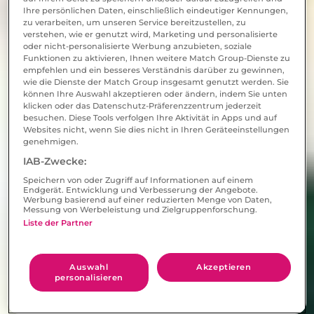
Ihre persönlichen Daten, einschließlich eindeutiger Kennungen,
zu verarbeiten, um unseren Service bereitzustellen, zu
verstehen, wie er genutzt wird, Marketing und personalisierte
oder nicht-personalisierte Werbung anzubieten, soziale
Funktionen zu aktivieren, Ihnen weitere Match Group-Dienste zu
empfehlen und ein besseres Verständnis darüber zu gewinnen,
wie die Dienste der Match Group insgesamt genutzt werden. Sie
können Ihre Auswahl akzeptieren oder ändern, indem Sie unten
klicken oder das Datenschutz-Präferenzzentrum jederzeit
besuchen. Diese Tools verfolgen Ihre Aktivität in Apps und auf
Websites nicht, wenn Sie dies nicht in Ihren Geräteeinstellungen
genehmigen.
IAB-Zwecke:
Speichern von oder Zugriff auf Informationen auf einem
Endgerät. Entwicklung und Verbesserung der Angebote.
Werbung basierend auf einer reduzierten Menge von Daten,
Messung von Werbeleistung und Zielgruppenforschung.
Liste der Partner
Auswahl
Akzeptieren
personalisieren